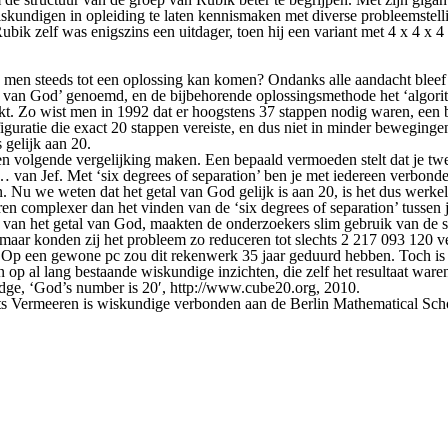
skundigen in opleiding te laten kennismaken met diverse probleemstell
ubik zelf was enigszins een uitdager, toen hij een variant met 4 x 4 x
ee men steeds tot een oplossing kan komen? Ondanks alle aandacht bleef
al van God’ genoemd, en de bijbehorende oplossingsmethode het ‘algori
. Zo wist men in 1992 dat er hoogstens 37 stappen nodig waren, een bo
guratie die exact 20 stappen vereiste, en dus niet in minder bewegi
 gelijk aan 20.
 volgende vergelijking maken. Een bepaald vermoeden stelt dat je twee
 van Jef. Met ‘six degrees of separation’ ben je met iedereen verbonde
Nu we weten dat het getal van God gelijk is aan 20, is het dus werkel
eren complexer dan het vinden van de ‘six degrees of separation’ tussen
n van het getal van God, maakten de onderzoekers slim gebruik van de 
 maar konden zij het probleem zo reduceren tot slechts 2 217 093 120 v
 Op een gewone pc zou dit rekenwerk 35 jaar geduurd hebben. Toch is he
n op al lang bestaande wiskundige inzichten, die zelf het resultaat wa
ge, ‘God’s number is 20′, http://www.cube20.org, 2010.
 Vermeeren is wiskundige verbonden aan de Berlin Mathematical Schoo