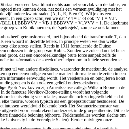
t staat voor een kwartdraai rechts aan het voorvlak van de kubus, en
 evengoed niets kunnen doen, net zoals een vermenigvuldiging met het
e vijf andere kwartdraaien (A, L, R, B en O). Wil je dus een
oeren. In een groep schrijven we dat ‘V4 = 1’ of ook ‘V-1 = V3’.
jgen we VBLL LLBBBVVV = VB 1 BBBVVV = V1VVV = 1. De algebraïst
n de groep van Rubik noemen, de ‘spelregels’, zou je ze ook kunnen
bus heeft getransformeerd, met bijvoorbeeld de transformatie T, dan
als een woord in dezelfde letters. In principe weten we dan welke
enoeg elke groep stellen. Reeds in 1911 formuleerde de Duitse
em oplossen in de groep van Rubik. Zouden we zoiets dan niet beter
end groot, dat een onoordeelkundige brute force aanpak zelfs de
snelle transformaties de speedcuber helpen om in luttele seconden te
eft met tal van andere disciplines, waaronder de meetkunde, de analyse,
ken op een eenvoudige en snelle manier informatie om te zetten in een
extra informatie eenvoudig wordt. Het versleutelen en ontcijferen komt
van die groepen is dan ook een geliefd onderzoeksthema.
dige Pyotr Novikov en zijn Amerikaanse collega William Boone in de
. In de fameuze Novikov-Boone-stelling wordt het volgende
oor slechts eindig veel relaties, maar die toch zo ingewikkeld is dat
 elke theorie, worden typisch als een groepsstructuur bestudeerd. De
ie. Het intussen wereldwijd bekende boek Het Symmetrie-monster van
uitgereikt voor baanbrekend onderzoek in de groepentheorie. Dit is de
bare financiële beloning bijhoort). Fieldsmedailles worden slechts om
Duke University in de Verenigde Staten). Eerder ontvingen onze
ische aantal elementen is dit een enorme uitdaging. Anderzijds is