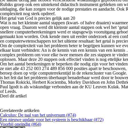
Rubiks groep ook een uitstekend didactisch instrument gebleken om wi
uitdaging, die kan zorgen voor de nodige prestaties en aandacht. Ook R
complexiteit nog sterk opdreef.
Het getal van God is precies gelijk aan 20
Wat is nu het kleinste aantal stappen (kwart- of halve draaien) waarm
open vraag. Daarom werd dit kleinste aantal stappen ook wel het ‘get
snellere computerberekeningen werd er stapsgewijs vooruitgang geboekt
gemaakt kon worden. Ook kende men uit eerder onderzoek al een confi
en computerwetenschappers tot het ultieme resultaat: het getal is precies
Om de complexiteit van het probleem beter te begrijpen kunnen we even
elkaar kunt verbinden: An is de kennis van een kennis van een kennis …
complex probleem om voor elke twee mensen die zes stappen te vinden. 
oplossen. Maar deze 20 stappen ook effectief vinden is nog ettelijke k
Om het aantal berekeningen te beperken die nodig zijn voor het vinde
ze niet alle 43 252 003 274 489 856 000 posities apart te beschouwen,
beroep doen op vrije computerrekentijd in de rekencluster van Google.
is het feit dat het probleem überhaupt benaderbaar werd door te bouwe
Thomas Rokicki, Herbert Kociemba, Morley Davidson en John Dethrid
Paul Igodt is als wiskundige verbonden aan de KU Leuven Kulak. Mats
of Leeds.
Deel dit artikel
Gerelateerde artikelen
Calculus: De taal van het universum (#74)
Een nieuwe update voor het systeem is beschikbaar (#72)
Voorbij oneindig (#64)