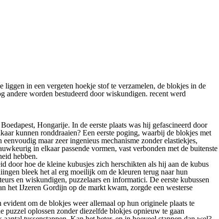
e liggen in een vergeten hoekje stof te verzamelen, de blokjes in de
 nog andere worden bestudeerd door wiskundigen. recent werd
oedapest, Hongarije. In de eerste plaats was hij gefascineerd door
elkaar kunnen ronddraaien? Een eerste poging, waarbij de blokjes met
en eenvoudig maar zeer ingenieus mechanisme zonder elastiekjes,
nauwkeurig in elkaar passende vormen, vast verbonden met de buitenste
kheid hebben.
id door hoe de kleine kubusjes zich herschikten als hij aan de kubus
iingen bleek het al erg moeilijk om de kleuren terug naar hun
eurs en wiskundigen, puzzelaars en informatici. De eerste kubussen
van het IJzeren Gordijn op de markt kwam, zorgde een westerse
n evident om de blokjes weer allemaal op hun originele plaats te
 de puzzel oplossen zonder diezelfde blokjes opnieuw te gaan
jk aantal tussenstappen. Kan het beter, en in hoeveel stappen dan wel?