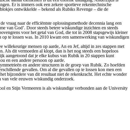
ingen. Er is immers ook een zekere sportieve rekentechnische
 4 blokjes ontwikkelde – bekend als Rubiks Revenge – die de
 de vraag naar de efficiëntste oplossingsmethode decennia lang een
tme van God’. Door steeds betere wiskundige inzichten en steeds
vengrens voor het getal van God, die tot in 2008 stapsgewijs kleiner
ngen op te lossen was. In 2010 kwam een samenwerking van wiskundigen
 willekeurige mensen op aarde, An en Jef, altijd in zes stappen met
n. Als dit vermoeden al klopt, dan is het nog steeds een hopeloos
ijk aangetoond dat je elke kubus van Rubik in 20 stappen kunt
 jou en een andere persoon op aarde.
symmetrieën en andere structuren in de groep van Rubik. Zo hoefden
erschillende gevallen. Om al die gevallen op te lossen kon men een
t bijzondere van dit resultaat niet de rekenkracht. Het echte wonder
ren van vele eeuwen wiskundig onderzoek.
l en Stijn Vermeeren is als wiskundige verbonden aan de University