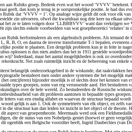
pecten aan Rubiks groep. Bedenk even wat het woord ‘VVVV’ betekent. Di
tdraai geeft, dan kom je terug in je oorspronkelijke positie. Je had dus
an Rubik dat ‘VVVV = 1’. Op analoge wijze geldt dit ook voor elk van d
telde zin uitvoeren, ofwel die kwartdraai nog drie keer na elkaar uitv
olstaat het ze te laten volgen door ‘LLBBBVVV’ want dan verkri
it zijn slechts enkele voorbeelden van wat groeptheoretici ‘relaties’ i
n Rubik herformuleren als een algebraïsch probleem. Als iemand de ku
, L, R, B, O, en daarna de inverse transformatie T-1 bepalen, eveneens 
ijke positie te plaatsen. Een dergelijk probleem kun je in feite in nag
us oplossen is dus niets anders dan het in 1911 gestelde woordproble
an wij? Inderdaad, maar het aantal mogelijkheden is ook zo overdonder
p rekenkracht. Net zoals ruimtelijk inzicht en de beheersing van enkele 
uiterst belangrijk onderzoeksgebied in de wiskunde, dat raakvlakken he
 cryptografie bestudeert men onder andere systemen die het mogelijk ma
(het ontcijferen) bijzonder moeilijk is of slechts door het kennen van 
epaalde types groepen, soms van erg verrassende aard. Het bestuderen 
iskundigen over de hele wereld. Zo bestudeerden de Russische wiskun
nbeslisbaarheid van dit probleem aantonen in bepaalde types groepen
 letters van een eindig alfabet en waarvan de structuur bepaald wordt d
woord gelijk is aan 1. Ook de symmetrieën van elk object, en zelfs van
 in die structuur kan dan leiden tot inzicht in het object of de theor
dit aspect van groepentheorie. Meermaals werd ook een Fieldsmedaille 
gen, die de status van een Nobelprijs geniet (hoewel er geen vergelijk
op dit ogenblik een Belgische voorzitter heeft, Ingrid Daubechies (van 
e structuur van de groep van Rubik beter te begrijpen. Met zijn gigant