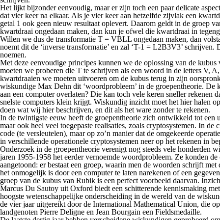
Het lijkt bijzonder eenvoudig, maar er zijn toch een paar delicate as
dat vier keer na elkaar. Als je vier keer aan hetzelfde zijvlak een kwar
getal 1 ook geen nieuw resultaat oplevert. Daarom geldt in de groep v
kwartdraai ongedaan maken, dan kun je ofwel die kwartdraai in tegenges
Willen we dus de transformatie T = VBLL ongedaan maken, dan v
noemt dit de ‘inverse transformatie’ en zal ‘T-1 = L2B3V3’ schrijven. D
noemen.
Met deze eenvoudige principes kunnen we de oplossing van de kubus va
moeten we proberen die T te schrijven als een woord in de letters V, A
kwartdraaien we moeten uitvoeren om de kubus terug in zijn oorspronkel
wiskundige Max Dehn dit ‘woordprobleem’ in de groepentheorie. De kub
aan een computer overlaten? Die kan toch vele keren sneller rekenen d
snelste computers klein krijgt. Wiskundig inzicht moet het hier halen o
doen wat wij hier beschrijven, en dit als het ware zonder te rekenen.
In de twintigste eeuw heeft de groepentheorie zich ontwikkeld tot een 
maar ook heel veel toegepaste realisaties, zoals cryptosystemen. In de
code (te versleutelen), maar op zo’n manier dat de omgekeerde operatie 
in verschillende operationele cryptosystemen neer op het rekenen in b
Onderzoek in de groepentheorie verenigt nog steeds vele honderden w
jaren 1955-1958 het eerder vernoemde woordprobleem. Ze konden de o
aangetoond: er bestaat een groep, waarin men de woorden schrijft met de
het onmogelijk is door een computer te laten narekenen of een gegeven 
groep van de kubus van Rubik is een perfect voorbeeld daarvan. Inzicht
Marcus Du Sautoy uit Oxford biedt een schitterende kennismaking met 
hoogste wetenschappelijke onderscheiding in de wereld van de wiskundi
de vier jaar uitgereikt door de International Mathematical Union, die 
landgenoten Pierre Deligne en Jean Bourgain een Fieldsmedaille.
De laatste dertig jaar hebben verscheidene wiskundigen geprobeerd om d