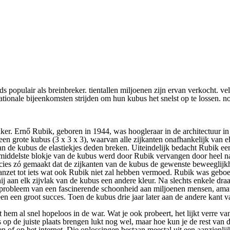
 populair als breinbreker. tientallen miljoenen zijn ervan verkocht. vel
ationale bijeenkomsten strijden om hun kubus het snelst op te lossen.
. Ernő Rubik, geboren in 1944, was hoogleraar in de architectuur in B
en grote kubus (3 x 3 x 3), waarvan alle zijkanten onafhankelijk van 
an de kubus de elastiekjes deden breken. Uiteindelijk bedacht Rubik e
) middelste blokje van de kubus werd door Rubik vervangen door heel 
precies zó gemaakt dat de zijkanten van de kubus de gewenste beweeglij
 aanzet tot iets wat ook Rubik niet zal hebben vermoed. Rubik was geboe
j aan elk zijvlak van de kubus een andere kleur. Na slechts enkele draa
 probleem van een fascinerende schoonheid aan miljoenen mensen, amat
n een groot succes. Toen de kubus drie jaar later aan de andere kant 
hem al snel hopeloos in de war. Wat je ook probeert, het lijkt verre va
s op de juiste plaats brengen lukt nog wel, maar hoe kun je de rest van
n of op het internet. Die oplossingen bestaan meestal uit een aanzienli