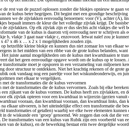
je de rest van de puzzel oplossen zonder die blokjes opnieuw te gaan v
an de kubus beter begrijpen. Dit begint met een grondige beschrijving 
 kunnen we de zijvlakken eenvoudig benoemen: voor (V), achter (A), li
lakjes bepaalt immers de kleur die het volledige zijvlak krijgt. De basi
an de zijvlakken. Op elk zijvlak zijn er dus slechts acht vlakjes die w
sformatie van de kubus is daarom vrij eenvoudig neer te schrijven als 
vlakje b, vlakje 3 gaat naar vlakje c, enzovoort. Ietwat naïef zou je ku
48 x 47 x 46 x … x 2 x 1 mogelijkheden zouden zijn.
l op hetzelfde kleine blokje en kunnen dus niet zomaar los van elkaar 
 ergens in het midden van een ribbe van de grote kubus belanden, want da
 Het juiste aantal mogelijkheden om de kubus met kwartdraaien te tran
ggereert dat het geen eenvoudige opgave wordt om de kubus op te lossen. 
ene transformatie moet je opsporen in een verzameling van miljoenen ke
g door structuur te ontdekken. Niet het krachtig rekenen of de grote g
Rubik ook vandaag nog een pareltje voor het wiskundeonderwijs, en juis
oritmen met elkaar te vergelijken.
en met de transformaties die de kubus vervormen
n met de transformaties die de kubus vervormen. Zoals bij elke bereke
 een zijkant van de kubus vormen. De kubus heeft zes zijvlakken, en do
r elk zijvlak opteren voor een kwartdraai in wijzerzin (gezien vanuit e
rtdraai vooraan, dan kwartdraai vooraan, dan kwartdraai links, dan kw
s na elkaar uitvoeren, is het uiteindelijke effect een transformatie die
eeld transformaties of getallen) waarbij we elke twee elementen kunne
rdt in de wiskunde een ‘groep’ genoemd. We zeggen dan ook dat die ver
y. De transformaties van een kubus van Rubik zijn een voorbeeld van 
akken van de kubus), en de bewerking bestaat erin twee dergelijke woor