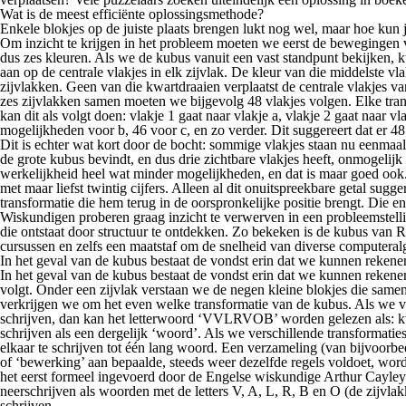
Wat is de meest efficiënte oplossingsmethode?
Enkele blokjes op de juiste plaats brengen lukt nog wel, maar hoe kun 
Om inzicht te krijgen in het probleem moeten we eerst de bewegingen v
dus zes kleuren. Als we de kubus vanuit een vast standpunt bekijken,
aan op de centrale vlakjes in elk zijvlak. De kleur van die middelste v
zijvlakken. Geen van die kwartdraaien verplaatst de centrale vlakjes v
zes zijvlakken samen moeten we bijgevolg 48 vlakjes volgen. Elke tran
kan dit als volgt doen: vlakje 1 gaat naar vlakje a, vlakje 2 gaat naar 
mogelijkheden voor b, 46 voor c, en zo verder. Dit suggereert dat er 
Dit is echter wat kort door de bocht: sommige vlakjes staan nu eenmaa
de grote kubus bevindt, en dus drie zichtbare vlakjes heeft, onmogelijk
werkelijkheid heel wat minder mogelijkheden, en dat is maar goed ook.
met maar liefst twintig cijfers. Alleen al dit onuitspreekbare getal su
transformatie die hem terug in de oorspronkelijke positie brengt. Die 
Wiskundigen proberen graag inzicht te verwerven in een probleemstellin
die ontstaat door structuur te ontdekken. Zo bekeken is de kubus van 
cursussen en zelfs een maatstaf om de snelheid van diverse computeralg
In het geval van de kubus bestaat de vondst erin dat we kunnen reken
In het geval van de kubus bestaat de vondst erin dat we kunnen rekene
volgt. Onder een zijvlak verstaan we de negen kleine blokjes die samen
verkrijgen we om het even welke transformatie van de kubus. Als we voo
schrijven, dan kan het letterwoord ‘VVLRVOB’ worden gelezen als: kwa
schrijven als een dergelijk ‘woord’. Als we verschillende transformatie
elkaar te schrijven tot één lang woord. Een verzameling (van bijvoorb
of ‘bewerking’ aan bepaalde, steeds weer dezelfde regels voldoet, wo
het eerst formeel ingevoerd door de Engelse wiskundige Arthur Cayle
neerschrijven als woorden met de letters V, A, L, R, B en O (de zijvl
schrijven.