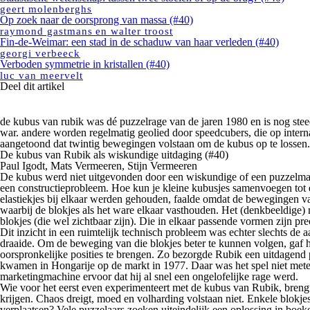
geert molenberghs
Op zoek naar de oorsprong van massa (#40)
raymond gastmans
en
walter troost
Fin-de-Weimar: een stad in de schaduw van haar verleden (#40)
georgi verbeeck
Verboden symmetrie in kristallen (#40)
luc van meervelt
Deel dit artikel
de kubus van rubik was dé puzzelrage van de jaren 1980 en is nog steeds
war. andere worden regelmatig geolied door speedcubers, die op intern
aangetoond dat twintig bewegingen volstaan om de kubus op te lossen.
De kubus van Rubik als wiskundige uitdaging (#40)
Paul Igodt, Mats Vermeeren, Stijn Vermeeren
De kubus werd niet uitgevonden door een wiskundige of een puzzelmaker
een constructieprobleem. Hoe kun je kleine kubusjes samenvoegen tot e
elastiekjes bij elkaar werden gehouden, faalde omdat de bewegingen v
waarbij de blokjes als het ware elkaar vasthouden. Het (denkbeeldige
blokjes (die wel zichtbaar zijn). Die in elkaar passende vormen zijn 
Dit inzicht in een ruimtelijk technisch probleem was echter slechts de
draaide. Om de beweging van die blokjes beter te kunnen volgen, gaf hi
oorspronkelijke posities te brengen. Zo bezorgde Rubik een uitdagend
kwamen in Hongarije op de markt in 1977. Daar was het spel niet metee
marketingmachine ervoor dat hij al snel een ongelofelijke rage werd.
Wie voor het eerst even experimenteert met de kubus van Rubik, brengt 
krijgen. Chaos dreigt, moed en volharding volstaan niet. Enkele blokje
verplaatsen? Vele puzzelaars zoeken uiteindelijk een oplossing in boeke