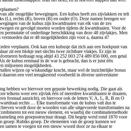
erplaatsen?
van alle mogelijke bewegingen. Een kubus heeft zes zijvlakken en telt
nks (L), rechts (R), boven (B) en onder (O). Deze namen brengen we
sbewegingen van de kubus zijn kwartdraaien van elk van de zes
él bewegen en gevolgd moeten worden tijdens de kwartdraaien. Voor de
een permutatie of onderlinge herschikking van deze 48 zijvlakjes. Men
nnen vermoeden dat er 48 mogelijkheden zijn voor a, daarna 47
worden verplaatst. Ook kan een kubusje dat zich aan een hoekpunt van
ar zit een blokje met slechts twee zichtbare vlakjes. Er zijn in
sformeren bedraagt nog altijd 43 252 003 274 489 856 000, een getal
Als de kubus eenmaal in de war is gebracht, dan is er juist één
ren miljoenen mogelijkheden.
etallen wijzen op wiskundige kracht, maar wel de inzichtelijke bonus
t daarom een veel terugkerend voorbeeld in diverse universitaire
ning hebben we hiervoor een gepaste bewerking nodig. Die gaat als
or telkens weer een zijvlak één of meerdere kwartdraaien te draaien,
en frontaal aanzicht), en hiervoor ook de letters V, A, L, R, B en O
artdraai rechts … Elke transformatie van de kubus valt dus te
 beschreven wordt door de woorden van alle uitgevoerde transformaties na
n combineren tot een nieuw element, en waarbij die combinatiemethode
zameling een groepsstructuur draagt. Dit begrip werd rond 1870 voor
een groep: Rubiks groep. De elementen van de groep kunnen we
den samen te voegen tot een nieuw woord door ze na elkaar te