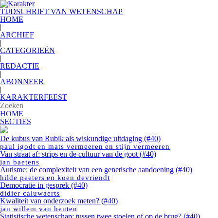
TIJDSCHRIFT VAN WETENSCHAP
HOME
|
ARCHIEF
|
CATEGORIEËN
|
REDACTIE
|
ABONNEER
|
KARAKTERFEEST
HOME
SECTIES
De kubus van Rubik als wiskundige uitdaging (#40)
paul igodt
en
mats vermeeren
en
stijn vermeeren
Van straat af: strips en de cultuur van de goot (#40)
jan baetens
Autisme: de complexiteit van een genetische aandoening (#40)
hilde peeters
en
koen devriendt
Democratie in gesprek (#40)
didier caluwaerts
Kwaliteit van onderzoek meten? (#40)
jan willem van henten
Statistische wetenschap: tussen twee stoelen of op de brug? (#40)