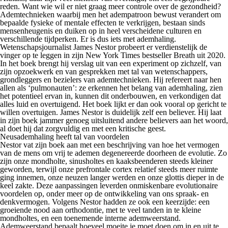
reden. Want wie wil er niet graag meer controle over de gezondheid?
Ademtechnieken waarbij men het adempatroon bewust verandert om
bepaalde fysieke of mentale effecten te verkrijgen, bestaan sinds
mensenheugenis en duiken op in heel verscheidene culturen en
verschillende tijdperken. Er is dus iets met ademhaling.
Wetenschapsjournalist James Nestor probeert er verdienstelijk de
vinger op te leggen in zijn New York Times bestseller
Breath
uit 2020.
In het boek brengt hij verslag uit van een experiment op zichzelf, van
zijn opzoekwerk en van gesprekken met tal van wetenschappers,
grondleggers en bezielers van ademtechnieken. Hij refereert naar hen
allen als ‘pulmonauten’: ze erkennen het belang van ademhaling, zien
het potentieel ervan in, kunnen dit onderbouwen, en verkondigen dat
alles luid en overtuigend. Het boek lijkt er dan ook vooral op gericht te
willen overtuigen. James Nestor is duidelijk zelf een
believer
. Hij laat
in zijn boek jammer genoeg uitsluitend andere
believers
aan het woord,
al doet hij dat zorgvuldig en met een kritische geest.
Neusademhaling heeft tal van voordelen
Nestor vat zijn boek aan met een beschrijving van hoe het vermogen
van de mens om vrij te ademen degenereerde doorheen de evolutie. Zo
zijn onze mondholte, sinusholtes en kaaksbeenderen steeds kleiner
geworden, terwijl onze prefrontale cortex relatief steeds meer ruimte
ging innemen, onze neuzen langer werden en onze glottis dieper in de
keel zakte. Deze aanpassingen leverden onmiskenbare evolutionaire
voordelen op, onder meer op de ontwikkeling van ons spraak- en
denkvermogen. Volgens Nestor hadden ze ook een keerzijde: een
groeiende nood aan orthodontie, met te veel tanden in te kleine
mondholtes, en een toenemende interne ademweerstand.
Ademweerstand bepaalt hoeveel moeite je moet doen om in en uit te