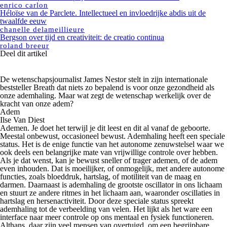
enrico carlon
Héloïse van de Parclete. Intellectueel en invloedrijke abdis uit de
twaalfde eeuw
chanelle delameillieure
Bergson over tijd en creativiteit: de creatio continua
roland breeur
Deel dit artikel
De wetenschapsjournalist James Nestor stelt in zijn internationale
beststeller Breath dat niets zo bepalend is voor onze gezondheid als
onze ademhaling. Maar wat zegt de wetenschap werkelijk over de
kracht van onze adem?
Adem
Ilse Van Diest
Ademen. Je doet het terwijl je dit leest en dit al vanaf de geboorte.
Meestal onbewust, occasioneel bewust. Ademhaling heeft een speciale
status. Het is de enige functie van het autonome zenuwstelsel waar we
ook deels een belangrijke mate van vrijwillige controle over hebben.
Als je dat wenst, kan je bewust sneller of trager ademen, of de adem
even inhouden. Dat is moeilijker, of onmogelijk, met andere autonome
functies, zoals bloeddruk, hartslag, of motiliteit van de maag en
darmen. Daarnaast is ademhaling de grootste oscillator in ons lichaam
en stuurt ze andere ritmes in het lichaam aan, waaronder oscillaties in
hartslag en hersenactiviteit. Door deze speciale status spreekt
ademhaling tot de verbeelding van velen. Het lijkt als het ware een
interface naar meer controle op ons mentaal en fysiek functioneren.
Althans, daar zijn veel mensen van overtuigd, om een begrijpbare