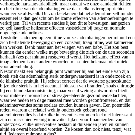
verhoogde hartslagvariabiliteit, maar omdat we onze aandacht richten
op het ritme van de ademhaling en ze daar telkens terug op richten
wanneer ze afdwaalt. Dit zou betekenen dat het ademritme zelf minder
essentieel is dan gedacht om heilzame effecten van ademoefeningen te
verkrijgen. Tal van recente studies lijken dit te bevestigen, aangezien
ze gelijkaardige heilzame effecten vaststelden bij trage en normale
opgelegde ademritmes.
Tenslotte is ademen op een ritme van zes ademhalingen per minuut een
zich herhalende beweging op een constant, traag ritme, wat kalmerend
kan werken. Denk maar aan het wiegen van een baby. Het zou best
kunnen dat eender welke trage beweging die zich om de tien seconden
herhaalt (zes per minuut) rustgevend werkt. Het heilzame effect van
traag ademen is met andere woorden misschien helemaal niet uniek
voor ademhaling.
Nestor maakt een belangrijk punt wanneer hij aan het einde van zijn
boek stelt dat ademhaling sterk ondergewaardeerd is in onderzoek en
de klinische praktijk. Hij schetst correct dat de westerse geneeskunde
bijzonder sterk is in het accuraat ‘blussen van branden’, zoals chirurgie
bij een blindedarmontsteking, maar veelal weinig antwoorden biedt
voor mildere chronische of stressgerelateerde gezondheidsklachten,
waar we heden ten dage massaal mee worden geconfronteerd, en dat
ademinterventies soms soelaas zouden kunnen geven. Een potentiële
reden waarom er relatief weinig onderzoek gebeurt rond
ademinterventies is dat zulke interventies commercieel niet interessant
zijn en misschien weinig innovatief lijken voor financierders van
onderzoek. Zulke interventies bestaan al duizenden jaren en kunnen
altijd en overal beoefend worden. Ze kosten dan ook niets, tenzij wat
tijd. Iedereen pulmonaut dus?