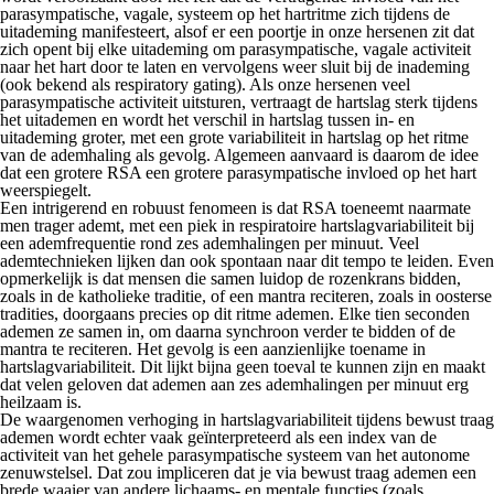
parasympatische, vagale, systeem op het hartritme zich tijdens de
uitademing manifesteert, alsof er een poortje in onze hersenen zit dat
zich opent bij elke uitademing om parasympatische, vagale activiteit
naar het hart door te laten en vervolgens weer sluit bij de inademing
(ook bekend als
respiratory gating
). Als onze hersenen veel
parasympatische activiteit uitsturen, vertraagt de hartslag sterk tijdens
het uitademen en wordt het verschil in hartslag tussen in- en
uitademing groter, met een grote variabiliteit in hartslag op het ritme
van de ademhaling als gevolg. Algemeen aanvaard is daarom de idee
dat een grotere RSA een grotere parasympatische invloed op het hart
weerspiegelt.
Een intrigerend en robuust fenomeen is dat RSA toeneemt naarmate
men trager ademt, met een piek in respiratoire hartslagvariabiliteit bij
een ademfrequentie rond zes ademhalingen per minuut. Veel
ademtechnieken lijken dan ook spontaan naar dit tempo te leiden. Even
opmerkelijk is dat mensen die samen luidop de rozenkrans bidden,
zoals in de katholieke traditie, of een mantra reciteren, zoals in oosterse
tradities, doorgaans precies op dit ritme ademen. Elke tien seconden
ademen ze samen in, om daarna synchroon verder te bidden of de
mantra te reciteren. Het gevolg is een aanzienlijke toename in
hartslagvariabiliteit. Dit lijkt bijna geen toeval te kunnen zijn en maakt
dat velen geloven dat ademen aan zes ademhalingen per minuut erg
heilzaam is.
De waargenomen verhoging in hartslagvariabiliteit tijdens bewust traag
ademen wordt echter vaak geïnterpreteerd als een index van de
activiteit van het gehele parasympatische systeem van het autonome
zenuwstelsel. Dat zou impliceren dat je via bewust traag ademen een
brede waaier van andere lichaams- en mentale functies (zoals