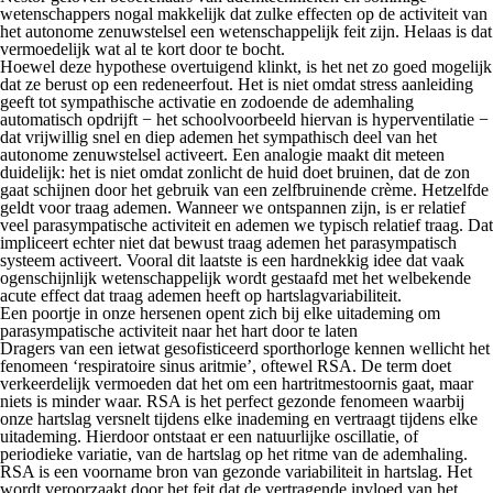
wetenschappers nogal makkelijk dat zulke effecten op de activiteit van
het autonome zenuwstelsel een wetenschappelijk feit zijn. Helaas is dat
vermoedelijk wat al te kort door te bocht.
Hoewel deze hypothese overtuigend klinkt, is het net zo goed mogelijk
dat ze berust op een redeneerfout. Het is niet omdat stress aanleiding
geeft tot sympathische activatie en zodoende de ademhaling
automatisch opdrijft − het schoolvoorbeeld hiervan is hyperventilatie −
dat
vrijwillig
snel en diep ademen het sympathisch deel van het
autonome zenuwstelsel activeert. Een analogie maakt dit meteen
duidelijk: het is niet omdat zonlicht de huid doet bruinen, dat de zon
gaat schijnen door het gebruik van een zelfbruinende crème. Hetzelfde
geldt voor traag ademen. Wanneer we ontspannen zijn, is er relatief
veel parasympatische activiteit en ademen we typisch relatief traag. Dat
impliceert echter niet dat
bewust
traag ademen het parasympatisch
systeem activeert. Vooral dit laatste is een hardnekkig idee dat vaak
ogenschijnlijk wetenschappelijk wordt gestaafd met het welbekende
acute effect dat traag ademen heeft op hartslagvariabiliteit.
Een poortje in onze hersenen opent zich bij elke uitademing om
parasympatische activiteit naar het hart door te laten
Dragers van een ietwat gesofisticeerd sporthorloge kennen wellicht het
fenomeen ‘respiratoire sinus aritmie’, oftewel RSA. De term doet
verkeerdelijk vermoeden dat het om een hartritmestoornis gaat, maar
niets is minder waar. RSA is het perfect gezonde fenomeen waarbij
onze hartslag versnelt tijdens elke inademing en vertraagt tijdens elke
uitademing. Hierdoor ontstaat er een natuurlijke oscillatie, of
periodieke variatie, van de hartslag op het ritme van de ademhaling.
RSA is een voorname bron van gezonde variabiliteit in hartslag. Het
wordt veroorzaakt door het feit dat de vertragende invloed van het