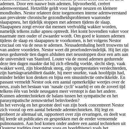
ademen. Door een nauwe buis ademen, bijvoorbeeld, creëert
ademweerstand. Hetzelfde geldt voor langere neuzen en kleinere
mondholtes. Nestor relateert deze toegenomen interne ademweerstand
aan prevalente chronische gezondheidsproblemen waaronder
slaapapneu, het tijdelijk stoppen met ademen tijdens de slaap.
Slaapapneu zorgt ervoor dat mensen veelvuldig wakker worden,
namelijk telkens zulke apneu optreedt. Het komt bovendien vaker voor
naarmate men ouder of zwaarder wordt. Om goed te kunnen ademen
tijdens de slaap en slaapapneu te voorkomen, is het volgens Nestor
cruciaal om via de neus te ademen. Neusademhaling heeft trouwens tal
van andere voordelen. Nestor weet dit proefondervindelijk. Hij liet zijn
neus gedurende tien dagen afsluiten met neusstoppen door een arts aan
de universiteit van Stanford. Louter via de mond ademen gedurende
deze tien dagen maakte dat hij zich ellendig voelde, slecht sliep, vaak
wakker werd, zijn bloeddruk steeg, zijn sportprestaties verslechterden,
zijn hartslagvariabiliteit daalde, hij meer snurkte, vaak hoofdpijn had,
minder helder kon denken en bijna een sinusinfectie ontwikkelde. En
passant vermeldt Nestor ook een aantal opmerkelijke weetjes over de
neus, zoals het bestaan van ‘nasale cycli’ waarbij er om de zoveel tijd
telkens één van beide neusgaten meer verstopt is dan het andere.
Kunnen ademtechnieken de balans tussen het sympatische en het
parasympatische zenuwstelsel beïnvloeden?
In het vervolg en het grootste deel van zijn boek concentreert Nestor
zich vooral op een aantal bekende ademtechnieken. Hij legt en
probeert ze allemaal uit, rapporteert over zijn ervaringen, en deelt wat
hij leerde uit publicaties en gesprekken met de eerder vernoemde
pulmonauten. Aan bod komen onder andere een aantal technieken uit
Oosterse tradities (met name yoga en boeddhisme) zoals het