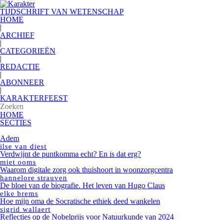
TIJDSCHRIFT VAN WETENSCHAP
HOME
|
ARCHIEF
|
CATEGORIEËN
|
REDACTIE
|
ABONNEER
|
KARAKTERFEEST
HOME
SECTIES
Adem
ilse van diest
Verdwijnt de puntkomma echt? En is dat erg?
miet ooms
Waarom digitale zorg ook thuishoort in woonzorgcentra
hannelore strauven
De bloei van de biografie. Het leven van Hugo Claus
elke brems
Hoe mijn oma de Socratische ethiek deed wankelen
sigrid wallaert
Reflecties op de Nobelprijs voor Natuurkunde van 2024