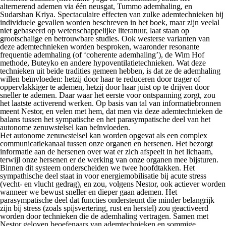
alternerend ademen via één neusgat, Tummo ademhaling, en
Sudarshan Kriya. Spectaculaire effecten van zulke ademtechnieken bij
individuele gevallen worden beschreven in het boek, maar zijn veelal
niet gebaseerd op wetenschappelijke literatuur, laat staan op
grootschalige en betrouwbare studies. Ook westerse varianten van
deze ademtechnieken worden besproken, waaronder resonante
frequentie ademhaling (of ‘coherente ademhaling’), de Wim Hof
methode, Buteyko en andere hypoventilatietechnieken. Wat deze
technieken uit beide tradities gemeen hebben, is dat ze de ademhaling
willen beïnvloeden: hetzij door haar te reduceren door trager of
oppervlakkiger te ademen, hetzij door haar juist op te drijven door
sneller te ademen. Daar waar het eerste voor ontspanning zorgt, zou
het laatste activerend werken. Op basis van tal van informatiebronnen
meent Nestor, en velen met hem, dat men via deze ademtechnieken de
balans tussen het sympatische en het parasympatische deel van het
autonome zenuwstelsel kan beïnvloeden.
Het autonome zenuwstelsel kan worden opgevat als een complex
communicatiekanaal tussen onze organen en hersenen. Het bezorgt
informatie aan de hersenen over wat er zich afspeelt in het lichaam,
terwijl onze hersenen er de werking van onze organen mee bijsturen.
Binnen dit systeem onderscheiden we twee hoofdtakken. Het
sympathische deel staat in voor energiemobilisatie bij acute stress
(vecht- en vlucht gedrag), en zou, volgens Nestor, ook actiever worden
wanneer we bewust sneller en dieper gaan ademen. Het
parasympatische deel dat functies ondersteunt die minder belangrijk
zijn bij stress (zoals spijsvertering, rust en herstel) zou geactiveerd
worden door technieken die de ademhaling vertragen. Samen met
Nestor geloven beoefenaars van ademtechnieken en sommige