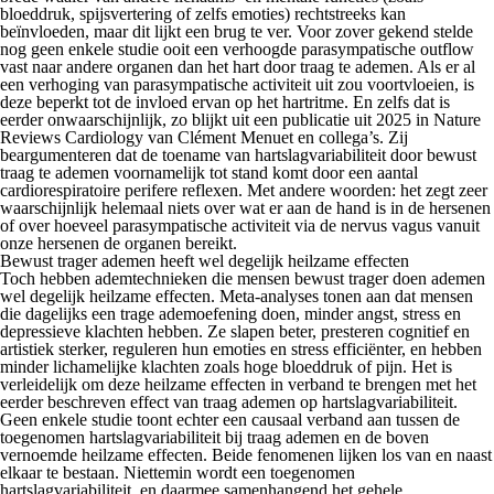
bloeddruk, spijsvertering of zelfs emoties) rechtstreeks kan
beïnvloeden, maar dit lijkt een brug te ver. Voor zover gekend stelde
nog geen enkele studie ooit een verhoogde parasympatische
outflow
vast naar andere organen dan het hart door traag te ademen. Als er al
een verhoging van parasympatische activiteit uit zou voortvloeien, is
deze beperkt tot de invloed ervan op het hartritme. En zelfs dat is
eerder onwaarschijnlijk, zo blijkt uit een publicatie uit 2025 in
Nature
Reviews Cardiology
van Clément Menuet en collega’s. Zij
beargumenteren dat de toename van hartslagvariabiliteit door bewust
traag te ademen voornamelijk tot stand komt door een aantal
cardiorespiratoire perifere reflexen. Met andere woorden: het zegt zeer
waarschijnlijk helemaal niets over wat er aan de hand is in de hersenen
of over hoeveel parasympatische activiteit via de nervus vagus vanuit
onze hersenen de organen bereikt.
Bewust trager ademen heeft wel degelijk heilzame effecten
Toch hebben ademtechnieken die mensen bewust trager doen ademen
wel degelijk heilzame effecten. Meta-analyses tonen aan dat mensen
die dagelijks een trage ademoefening doen, minder angst, stress en
depressieve klachten hebben. Ze slapen beter, presteren cognitief en
artistiek sterker, reguleren hun emoties en stress efficiënter, en hebben
minder lichamelijke klachten zoals hoge bloeddruk of pijn. Het is
verleidelijk om deze heilzame effecten in verband te brengen met het
eerder beschreven effect van traag ademen op hartslagvariabiliteit.
Geen enkele studie toont echter een causaal verband aan tussen de
toegenomen hartslagvariabiliteit bij traag ademen en de boven
vernoemde heilzame effecten. Beide fenomenen lijken los van en naast
elkaar te bestaan. Niettemin wordt een toegenomen
hartslagvariabiliteit, en daarmee samenhangend het gehele