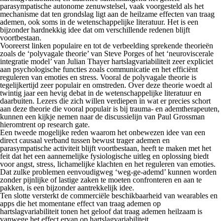
parasympatische autonome zenuwstelsel, vaak voorgesteld als het
mechanisme dat ten grondslag ligt aan de heilzame effecten van traag
ademen, ook soms in de wetenschappelijke literatuur. Het is een
bijzonder hardnekkig idee dat om verschillende redenen blijft
voortbestaan.
Vooreerst linken populaire en tot de verbeelding sprekende theorieën
zoals de ‘polyvagale theorie’ van Steve Porges of het ‘neuroviscerale
integratie model’ van Julian Thayer hartslagvariabiliteit zeer expliciet
aan psychologische functies zoals communicatie en het efficiënt
reguleren van emoties en stress. Vooral de polyvagale theorie is
tegelijkertijd zeer populair en omstreden. Over deze theorie woedt al
twintig jaar een hevig debat in de wetenschappelijke literatuur en
daarbuiten. Lezers die zich willen verdiepen in wat er precies schort
aan deze theorie die vooral populair is bij trauma- en ademtherapeuten,
kunnen een kijkje nemen naar de discussielijn van Paul Grossman
hieromtrent op
research gate
.
Een tweede mogelijke reden waarom het onbewezen idee van een
direct causaal verband tussen bewust trager ademen en
parasympatische activiteit blijft voortbestaan, heeft te maken met het
feit dat het een aannemelijke fysiologische uitleg en oplossing biedt
voor angst, stress, lichamelijke klachten en het reguleren van emoties.
Dat zulke problemen eenvoudigweg ‘weg-ge-ademd’ kunnen worden
zonder pijnlijke of lastige zaken te moeten confronteren en aan te
pakken, is een bijzonder aantrekkelijk idee.
Ten slotte versterkt de commerciële beschikbaarheid van wearables en
apps die het momentane effect van traag ademen op
hartslagvariabiliteit tonen het geloof dat traag ademen heilzaam is
vanwege
het effect ervan op hartslagvariabiliteit.